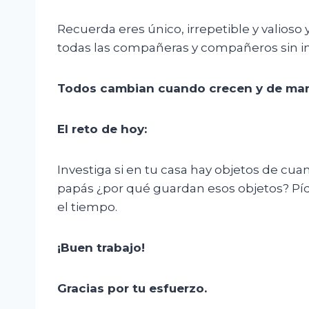
Recuerda eres único, irrepetible y valios
todas las compañeras y compañeros sin impo
Todos cambian cuando crecen y de mane
El
r
eto de
h
oy
:
Investiga si en tu casa hay objetos de cuan
papás ¿por qué guardan esos objetos? Pí
el tiempo.
¡Buen trabajo!
Gracias por tu esfuerzo.