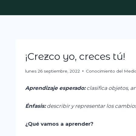
Skip
to
content
¡Crezco yo, creces tú!
lunes 26 septiembre, 2022
Conocimiento del Medi
Aprendizaje esperado:
c
lasifica objetos, 
Énfasis:
d
escribir y representar los cambio
¿Qué vamos a aprender?