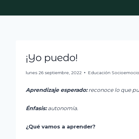
Skip
to
content
¡Yo puedo!
lunes 26 septiembre, 2022
Educación Socioemocio
Aprendizaje esperado:
r
econoce lo que pu
Énfasis:
a
utonomía
.
¿Qué vamos a aprender?