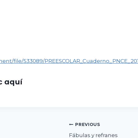
hment/file/533089/PREESCOLAR_Cuaderno_PNCE_201
ic
aquí
PREVIOUS
Fábulas y refranes