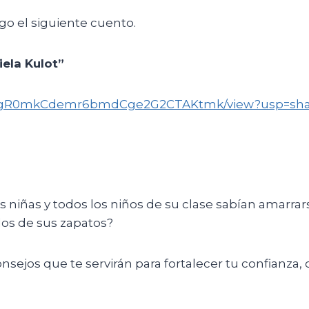
go el siguiente cuento.
ela Kulot
”
Ag7DFgR0mkCdemr6bmdCge2G2CTAKtmk/view?usp=sha
s niñas y todos los niños de su clase sabían amarrar
os de sus zapatos?
sejos que te servirán para fortalecer tu confianza,