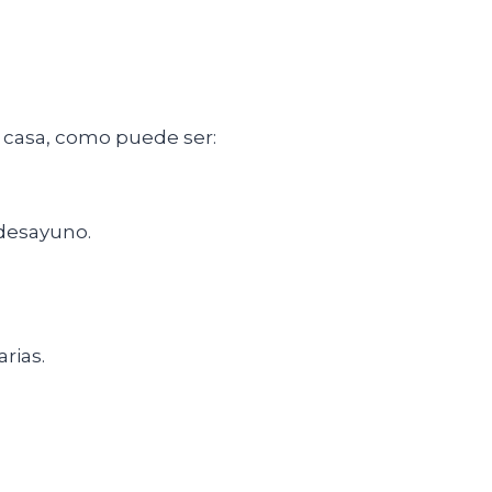
en casa, como puede ser:
 desayuno.
rias.