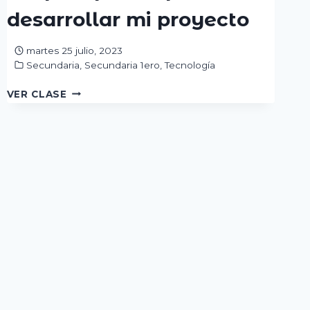
desarrollar mi proyecto
martes 25 julio, 2023
Secundaria
,
Secundaria 1ero
,
Tecnología
LO
VER CLASE
QUE
APRENDÍ
PARA
DESARROLLAR
MI
PROYECTO