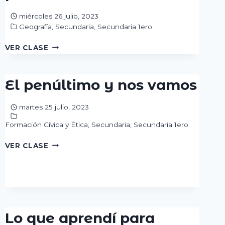
miércoles 26 julio, 2023
Geografía
,
Secundaria
,
Secundaria 1ero
DISTRIBUCIÓN
VER CLASE
DE
LAS
ACTIVIDADES
El penúltimo y nos vamos
ECONÓMICAS
PRIMARIAS
martes 25 julio, 2023
EN
MÉXICO
Formación Cívica y Ética
,
Secundaria
,
Secundaria 1ero
EL
VER CLASE
PENÚLTIMO
Y
NOS
VAMOS
Lo que aprendí para