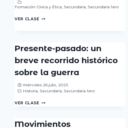
Formación Cívica y Ética
,
Secundaria
,
Secundaria 1ero
DECIDO
VER CLASE
DE
MANERA
ASERTIVA
Presente-pasado: un
breve recorrido histórico
sobre la guerra
miércoles 26 julio, 2023
Historia
,
Secundaria
,
Secundaria 1ero
PRESENTE-
VER CLASE
PASADO:
UN
BREVE
Movimientos
RECORRIDO