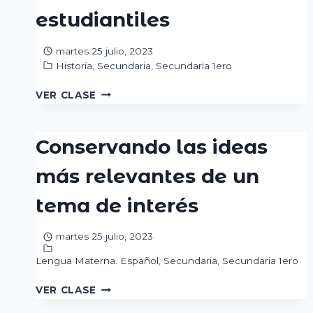
HISTÓRICO
estudiantiles
SOBRE
LA
martes 25 julio, 2023
GUERRA
Historia
,
Secundaria
,
Secundaria 1ero
MOVIMIENTOS
VER CLASE
ESTUDIANTILES
Conservando las ideas
más relevantes de un
tema de interés
martes 25 julio, 2023
Lengua Materna. Español
,
Secundaria
,
Secundaria 1ero
CONSERVANDO
VER CLASE
LAS