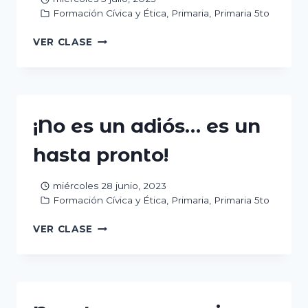
Formación Cívica y Ética
,
Primaria
,
Primaria 5to
LA
VER CLASE
REPARACIÓN
DEL
DAÑO
EN
LAS
¡No es un adiós… es un
INJUSTICIAS
hasta pronto!
miércoles 28 junio, 2023
Formación Cívica y Ética
,
Primaria
,
Primaria 5to
¡NO
VER CLASE
ES
UN
ADIÓS…
ES
UN