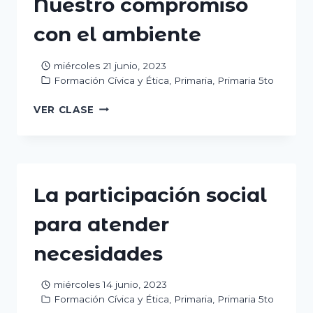
Nuestro compromiso
HASTA
PRONTO!
con el ambiente
miércoles 21 junio, 2023
Formación Cívica y Ética
,
Primaria
,
Primaria 5to
NUESTRO
VER CLASE
COMPROMISO
CON
EL
AMBIENTE
La participación social
para atender
necesidades
miércoles 14 junio, 2023
Formación Cívica y Ética
,
Primaria
,
Primaria 5to