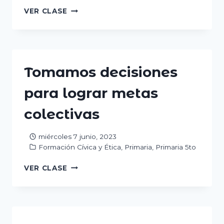
LA
VER CLASE
PARTICIPACIÓN
SOCIAL
PARA
ATENDER
NECESIDADES
Tomamos decisiones
para lograr metas
colectivas
miércoles 7 junio, 2023
Formación Cívica y Ética
,
Primaria
,
Primaria 5to
TOMAMOS
VER CLASE
DECISIONES
PARA
LOGRAR
METAS
COLECTIVAS