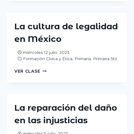
PARA
LOGRAR
METAS
COLECTIVAS
La cultura de legalidad
en México
miércoles 12 julio, 2023
Formación Cívica y Ética
,
Primaria
,
Primaria 5to
LA
VER CLASE
CULTURA
DE
LEGALIDAD
EN
MÉXICO
La reparación del daño
en las injusticias
miércoles 5 julio, 2023