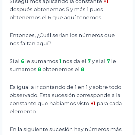
Si seguimos aplicando la constante
+1
después obtenemos 5 y más 1 pues
obtenemos el 6 que aquí tenemos.
Entonces, ¿Cuál serían los números que
nos faltan aquí?
Si al
6
le sumamos
1
nos da el
7
y si al
7
le
sumamos
8
obtenemos el
8
Es igual a ir contando de 1 en 1 y sobre todo
observado. Esta sucesión corresponde a la
constante que habíamos visto
+1
para cada
elemento.
En la siguiente sucesión hay números más