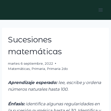
Skip
to
content
Sucesiones
matemáticas
martes 6 septiembre, 2022
Matemáticas
,
Primaria
,
Primaria 2do
Aprendizaje esperado:
l
ee, escribe y ordena
números naturales hasta 100.
Énfasis:
i
dentifica algunas regularidades en
la sucesión numérica hasta el 30. Identifica y