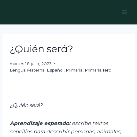
Skip
to
content
¿Quién será?
martes 18 julio, 2023
Lengua Materna. Español
,
Primaria
,
Primaria 1ero
¿Quién será?
Aprendizaje esperado:
e
scribe textos
sencillos para describir personas, animales,