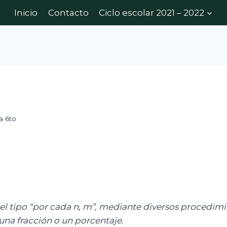
Inicio
Contacto
Ciclo escolar 2021 – 2022
a 6to
 tipo “por cada n, m”, mediante diversos procedimient
una fracción o un porcentaje.