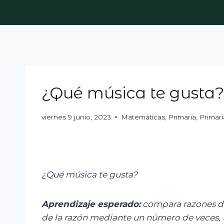
Skip
to
content
¿Qué música te gusta?
viernes 9 junio, 2023
Matemáticas
,
Primaria
,
Primari
¿Qué música te gusta?
Aprendizaje
esperad
o:
c
ompara razones del
de la razón mediante un número de veces, 