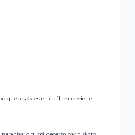
o que analices en cuál te conviene.
.
 naranjas, o quizá determinar cuánto