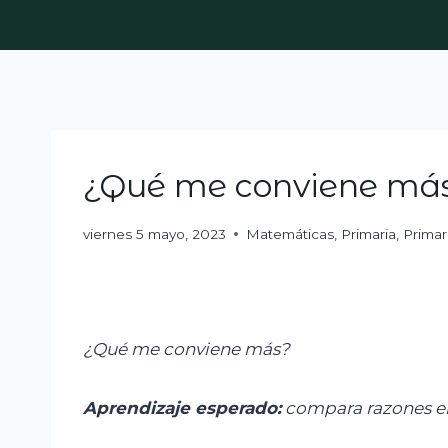
Skip
to
content
¿Qué me conviene má
viernes 5 mayo, 2023
Matemáticas
,
Primaria
,
Primar
¿Qué me conviene más?
Aprendizaje
esperado
:
c
ompara razones e