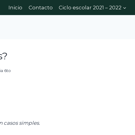
Inicio
Contacto
Ciclo escolar 2021 – 2022
s?
ia 6to
n casos simples
.