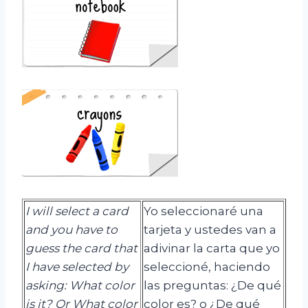
I will select a card
Yo seleccionaré una
and you
have to
tarjeta y ustedes van a
guess the card that
adivinar la carta que yo
I have selected by
seleccioné, haciendo
asking: What color
las preguntas: ¿De qué
is it?
Or
What
color
color es? o ¿De qué