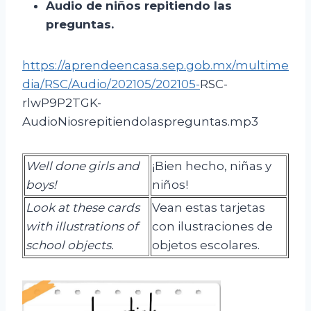
A
udio de niños repitiendo las
preguntas
.
https://aprendeencasa.sep.gob.mx/multime
dia/RSC/Audio/202105/202105-
RSC-
rlwP9P2TGK-
AudioNiosrepitiendolaspreguntas.mp3
Well done girls and
¡Bien hecho, niñas y
boys!
niños!
Look at these cards
Vean estas tarjetas
with illustrations of
con ilustraciones de
school objects.
objetos escolares.