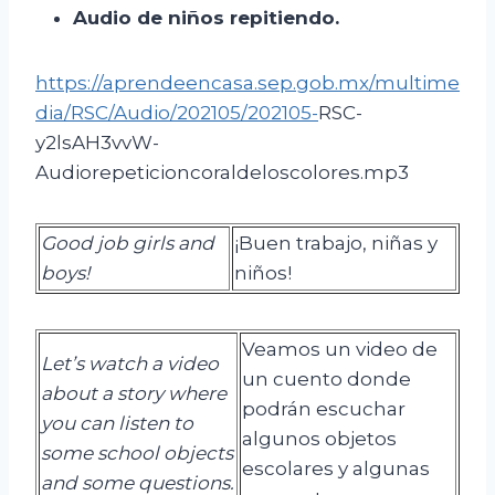
Audio de niños repitiendo.
https://aprendeencasa.sep.gob.mx/multime
dia/RSC/Audio/202105/202105-
RSC-
y2lsAH3vvW-
Audiorepeticioncoraldeloscolores.mp3
Good job girls and
¡Buen trabajo, niñas y
boys!
niños!
Veamos un video de
Let’s watch a video
un cuento donde
about a story where
podrán escuchar
you can listen to
algunos objetos
some school objects
escolares y algunas
and some questions.