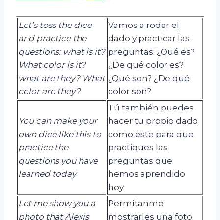
Let’s toss the dice
Vamos a rodar el
and practice the
dado y practicar las
questions: what is
it?
preguntas: ¿Qué es?
W
hat color is it?
¿De qué color es?
what are they?
What
¿Qué son? ¿De qué
color are they?
color son?
Tú también puedes
You can make your
hacer tu propio dado
own dice like this to
como este para que
practice the
practiques las
questions you have
preguntas que
learned today
.
hemos aprendido
hoy.
Let me show you a
Permítanme
photo that Alexis
mostrarles una foto