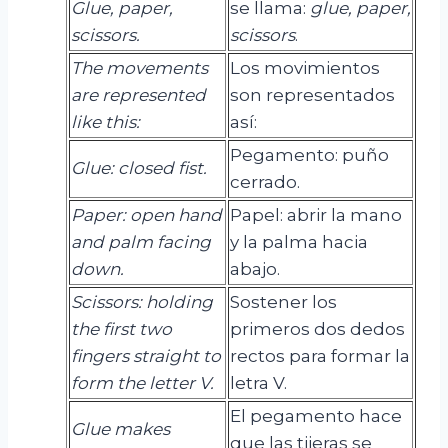
Glue, paper,
se llama:
glue
,
paper
,
scissors.
scissors
.
The movements
Los movimientos
are represented
son representados
like this:
así:
Pegamento: puño
Glue
:
closed
fist
.
cerrado.
Paper: open hand
Papel: abrir la mano
and palm facing
y la palma hacia
down.
abajo.
Scissors: holding
Sostener los
the first two
primeros dos dedos
fingers straight to
rectos para formar la
form the letter V.
letra V.
El pegamento hace
Glue makes
que las tijeras se