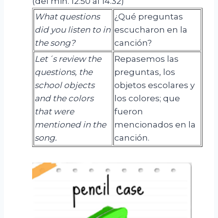
(del min. 12.50 al 14.32)
What questions
¿Qué preguntas
did you listen to in
escucharon en la
the song?
canción?
Let´s review the
Repasemos las
questions, the
preguntas, los
school objects
objetos escolares y
and the colors
los colores; que
that were
fueron
mentioned in the
mencionados en la
song.
canción.