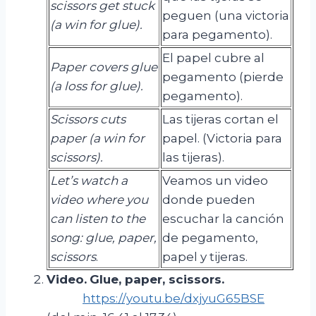
scissors get stuck
peguen (una victoria
(a win for glue).
para pegamento).
El papel cubre al
Paper covers glue
pegamento (pierde
(a loss for glue).
pegamento).
Scissors cuts
Las tijeras cortan el
paper (a win for
papel. (Victoria para
scissors).
las tijeras).
Let’s watch a
Veamos un video
video where you
donde pueden
can listen to the
escuchar la canción
song: glue, paper,
de pegamento,
scissors
.
papel y tijeras.
Video.
Glue
,
paper
,
scissors
.
https://youtu.be/dxjyuG65BSE