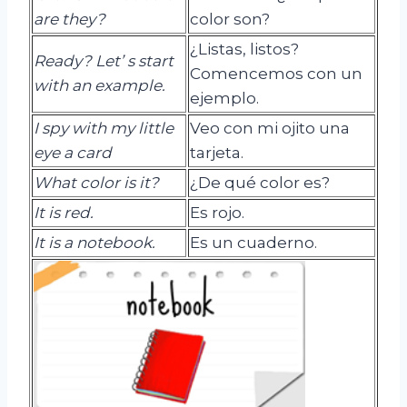
are
they
?
color son?
¿Listas, listos?
Ready? Let’ s start
Comencemos con un
with an example.
ejemplo.
I spy with my little
Veo con mi ojito una
eye a card
tarjeta.
What
color
is
it
?
¿De qué color es?
It
is
red.
Es rojo.
It
is
a notebook.
Es un cuaderno.