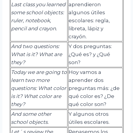
Last class you learned
aprendieron
some school objects:
algunos útiles
ruler, notebook,
escolares: regla,
pencil
and crayon.
libreta, lápiz y
crayón.
And two questions:
Y dos preguntas:
What is it?
What
are
¿Qué es? y ¿Qué
they
?
son?
Today we are going to
Hoy vamos a
learn two more
aprender dos
questions: What color
preguntas más: ¿de
is it?
What
color are
qué color es? ¿De
they
?
qué color son?
And some other
Y algunos otros
school objects.
útiles escolares.
Let´ s review the
Repasemos los