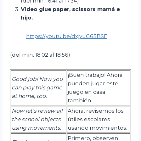
(del min. 16.41 al 17.34)
Video
glue
paper
,
scissors
mamá e
hijo.
https://youtu.be/dxjyuG65BSE
(del min. 18.02 al 18.56)
¡Buen trabajo! Ahora
Good job! Now you
pueden jugar este
can play this game
juego en casa
at home, too.
también.
Now let’s review all
Ahora, revisemos los
the school objects
útiles escolares
using movements.
usando movimientos.
Primero, observen