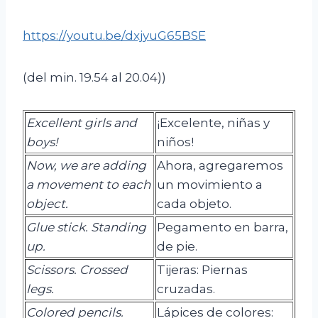
https://youtu.be/dxjyuG65BSE
(del min. 19.54 al 20.04))
Excellent
girls
and
¡Excelente, niñas y
boys
!
niños!
Now, we are adding
Ahora, agregaremos
a movement to each
un movimiento a
object.
cada objeto.
Glue
stick
. Standing
Pegamento en barra,
up.
de pie.
Scissors
.
Crossed
Tijeras: Piernas
legs
.
cruzadas.
Colored
pencils
.
Lápices de colores: