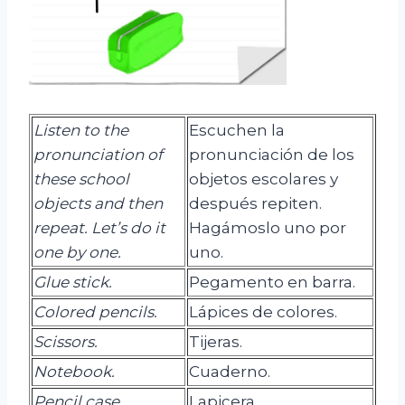
Listen to the
Escuchen la
pronunciation of
pronunciación de los
these school
objetos escolares y
objects and then
después repiten.
repeat.
Let’s
do
it
Hagámoslo uno por
one
by
one
.
uno.
Glue
stick
.
Pegamento en barra.
Colored
pencils
.
Lápices de colores.
Scissors
.
Tijeras.
Notebook.
Cuaderno.
Pencil
case.
Lapicera.