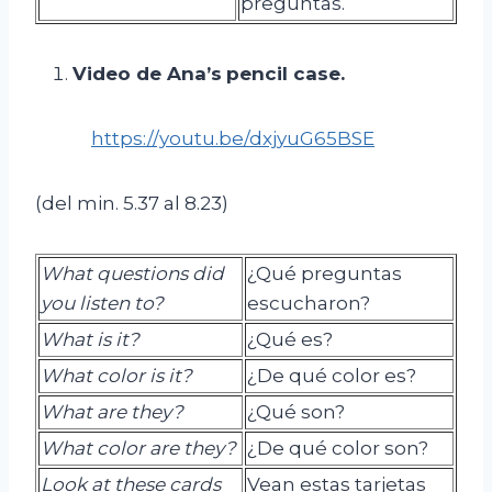
preguntas.
Video de
Ana’s
pencil
case.
https://youtu.be/dxjyuG65BSE
(del min. 5.37 al 8.23)
What questions did
¿Qué preguntas
you listen to?
escucharon?
What
is
it
?
¿Qué es?
What
color
is
it
?
¿De qué color es?
What
are
they
?
¿Qué son?
What
color are
they
?
¿De qué color son?
Look at these cards
Vean estas tarjetas