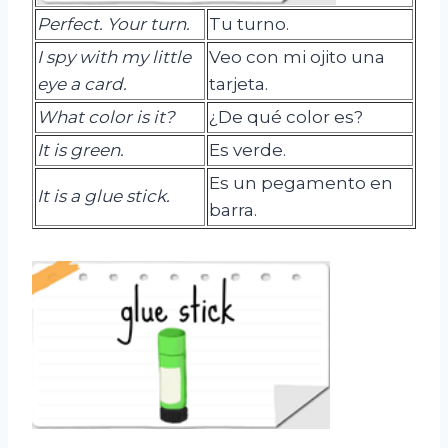
Perfect
.
Your
turn
.
Tu turno.
I spy with my little
Veo con mi ojito una
eye a card.
tarjeta.
What
color
is
it
?
¿De qué color es?
It
is
green
.
Es verde.
Es un pegamento en
It is a glue stick.
barra.