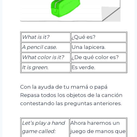
What
is
it
?
¿Qué es?
A
pencil
case.
Una lapicera.
What
color
is
it
?
¿De qué color es?
It
is
green
.
Es verde.
Con la ayuda de tu mamá o papá
Repasa todos los objetos de la canción
contestando las preguntas anteriores.
Let’s play a hand
Ahora haremos un
game called:
juego de manos que