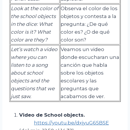
Look at the color of
Observa el color de los
the school objects
objetos y contesta a la
in the dice: What
pregunta: ¿De qué
color is it?
What
color es? ¿O de qué
color are
they
?
color son?
Let’s watch a video
Veamos un video
where you can
donde escucharan una
listen to a song
canción que habla
about school
sobre los objetos
objects and the
escolares y las
questions that we
preguntas que
just saw.
acabamos de ver.
Video de
School
objects
.
https://youtu.be/dxjyuG65BSE