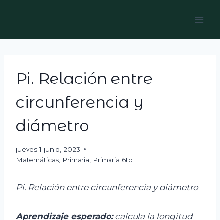
Skip
to
content
Pi. Relación entre
circunferencia y
diámetro
jueves 1 junio, 2023
Matemáticas
,
Primaria
,
Primaria 6to
Pi
.
Relación entre circunferencia y diámetro
Aprendizaje
esperad
o:
c
alcula la longitud