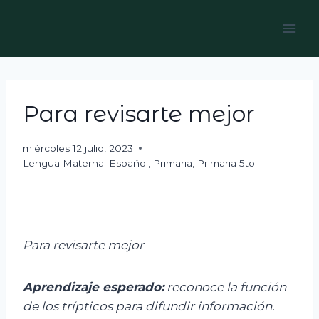
Skip
to
content
Para revisarte mejor
miércoles 12 julio, 2023
Lengua Materna. Español
,
Primaria
,
Primaria 5to
Para revisarte mejor
Aprendizaje esperado:
r
econoce la función
de los trípticos para difundir información.