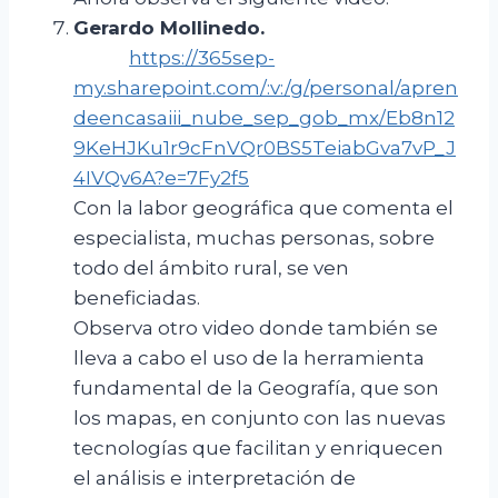
Gerardo Mollinedo
.
https://365sep-
my.sharepoint.com/:v:/g/personal/apren
deencasaiii_nube_sep_gob_mx/Eb8n12
9KeHJKu1r9cFnVQr0BS5TeiabGva7vP_J
4IVQv6A?e=7Fy2f5
Con la labor geográfica que comenta el
especialista, muchas personas, sobre
todo del ámbito rural, se ven
beneficiadas.
Observa otro video donde también se
lleva a cabo el uso de la herramienta
fundamental de la Geografía, que son
los mapas, en conjunto con las nuevas
tecnologías que facilitan y enriquecen
el análisis e interpretación de