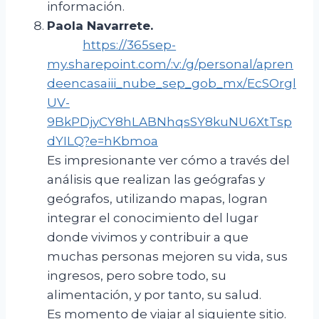
información.
Paola Navarrete
.
https://365sep-
my.sharepoint.com/:v:/g/personal/apren
deencasaiii_nube_sep_gob_mx/EcSOrgl
UV-
9BkPDjyCY8hLABNhqsSY8kuNU6XtTsp
dYILQ?e=hKbmoa
Es impresionante ver cómo a través del
análisis que realizan las geógrafas y
geógrafos, utilizando mapas, logran
integrar el conocimiento del lugar
donde vivimos y contribuir a que
muchas personas mejoren su vida, sus
ingresos, pero sobre todo, su
alimentación, y por tanto, su salud.
Es momento de viajar al siguiente sitio.