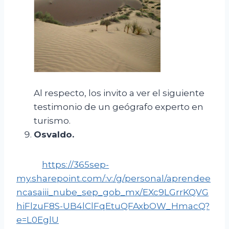
Al respecto, los invito a ver el siguiente
testimonio de un geógrafo experto en
turismo.
Osvaldo
.
https://365sep-
my.sharepoint.com/:v:/g/personal/aprendee
ncasaiii_nube_sep_gob_mx/EXc9LGrrKQVG
hiFlzuF8S-UB4lClFqEtuQFAxbOW_HmacQ?
e=L0EglU