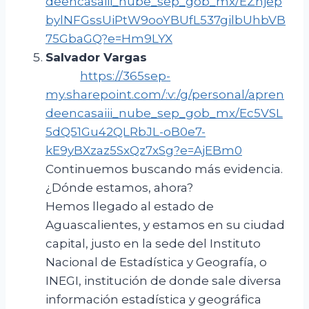
deencasaiii_nube_sep_gob_mx/EZhjep
bylNFGssUiPtW9ooYBUfL537gilbUhbVB
75GbaGQ?e=Hm9LYX
Salvador Vargas
https://365sep-
my.sharepoint.com/:v:/g/personal/apren
deencasaiii_nube_sep_gob_mx/Ec5VSL
5dQ51Gu42QLRbJL-oB0e7-
kE9yBXzaz5SxQz7xSg?e=AjEBm0
Continuemos buscando más evidencia.
¿Dónde estamos, ahora?
Hemos llegado al estado de
Aguascalientes, y estamos en su ciudad
capital, justo en la sede del Instituto
Nacional de Estadística y Geografía, o
INEGI, institución de donde sale diversa
información estadística y geográfica