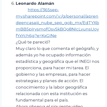
Leonardo Alamán
https://365sep-
my.sharepoint.com/:v:/g/personal/apren
deencasaiii_nube_sep_gob_mx/EdTYXb
mBB5pIrysmofOsv5kBQo8NIcLvunsUoy
fYxYch6g?e=KxGINe
¿Qué te pareció?
Muy claro lo que comenta el geógrafo, y
además yo he ocupado información
estadística y geográfica que el INEGI nos
proporciona, para hacer mi tarea. El
gobierno y las empresas, para hacer
estrategias y planes de acción. El
conocimiento y la labor geográfica
relacionada con esta institución es
fundamental para el país.
Ahora observa el siguiente video.