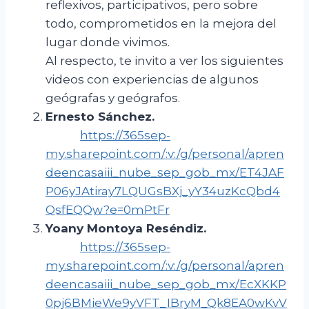
reflexivos, participativos, pero sobre
todo, comprometidos en la mejora del
lugar donde vivimos.
Al respecto, te invito a ver los siguientes
videos con experiencias de algunos
geógrafas y geógrafos.
Ernesto Sánchez
.
https://365sep-
my.sharepoint.com/:v:/g/personal/apren
deencasaiii_nube_sep_gob_mx/ET4JAF
P06yJAtiray7LQUGsBXj_yY34uzKcQbd4
QsfEQQw?e=0mPtFr
Yoany
Montoya Reséndiz
.
https://365sep-
my.sharepoint.com/:v:/g/personal/apren
deencasaiii_nube_sep_gob_mx/EcXKKP
0pj6BMieWe9yVFT_IBryM_Qk8EA0wKvV