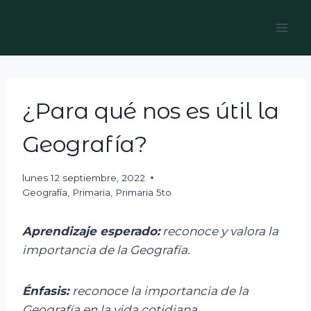
Skip
to
content
¿Para qué nos es útil la
Geografía?
lunes 12 septiembre, 2022
Geografía
,
Primaria
,
Primaria 5to
Aprendizaje esperado:
r
econoce y valora la
importancia de la Geografía.
Énfasis:
r
econoce la importancia de la
Geografía en la vida cotidiana.