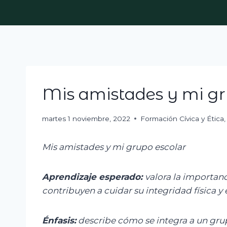
Skip
to
content
Mis amistades y mi gr
martes 1 noviembre, 2022
Formación Cívica y Ética
Mis amistades y
mi
grupo escolar
Aprendizaje esperado:
v
alora la importan
contribuyen a cuidar su integridad física y 
Énfasis:
d
escribe cómo se integra a un gru