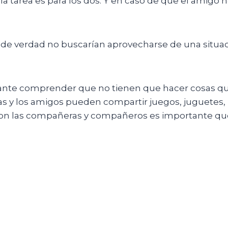
a tarea es para los dos. Y en caso de que el amigo n
e verdad no buscarían aprovecharse de una situació
nte comprender que no tienen que hacer cosas que
as y los amigos pueden compartir juegos, juguetes,
 con las compañeras y compañeros es importante que