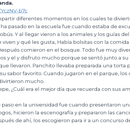
ganda
.
ZYczNV-b7c
rtir diferentes momentos en los cuales te divierte
 ha pasado en la escuela fue cuando estaba de exc
bús. Y al llegar vieron a los animales y los guías de
en y qué les gusta, Había bolsitas con la comida de 
Después comieron en el bosque. Todo fue muy diver
s y el y disfruto mucho porque se sentó junto a su 
ue llevaron. Panchito llevaba preparada una torta 
 su sabor favorito. Cuando jugaron en el parque, los
 divirtieron mucho.
e, ¿Cuál era el mejor día que recuerda con sus ami
e paso en la universidad fue cuando presentaron un
os, hicieron la escenografía y prepararon las canc
espués de ahí, los escogieron para ir a un concurso 