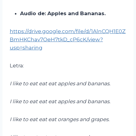
Audio de:
Apples
and
Bananas
.
https://drive.google.com/file/d/1AlnCQH1E0Z
BmHKChav7OeH7tkD_cP6cK/view?
usp=sharing
Letra:
I like to eat
eat
eat
apples and bananas
.
I like to eat
eat
eat
apples and bananas
.
I like to eat
eat
eat
oranges and grapes
.