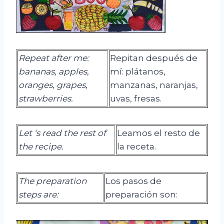
Repeat after me:
Repitan después de
bananas, apples,
mí: plátanos,
oranges, grapes,
manzanas, naranjas,
strawberries.
uvas, fresas.
Let ‘s read the rest of
Leamos el resto de
the recipe.
la receta.
The
preparation
Los pasos de
steps
are:
preparación son: