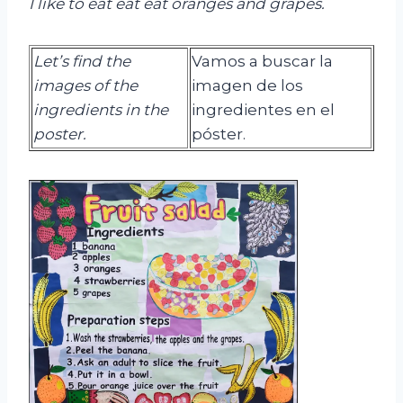
I like to eat
eat
eat
oranges and grapes
.
Let’s find the
Vamos a buscar la
images of the
imagen de los
ingredients in the
ingredientes en el
poster.
póster.