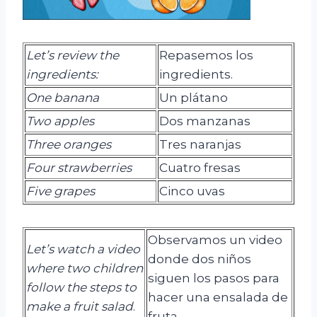
Let’s review the
Repasemos los
ingredients:
ingredients.
One banana
Un plátano
Two
apples
Dos manzanas
Three
oranges
Tres naranjas
Four
strawberries
Cuatro fresas
Five grapes
Cinco uvas
Observamos un video
Let’s watch a video
donde dos niños
where two children
siguen los pasos para
follow the steps to
hacer una ensalada de
make a fruit salad
.
fruta.