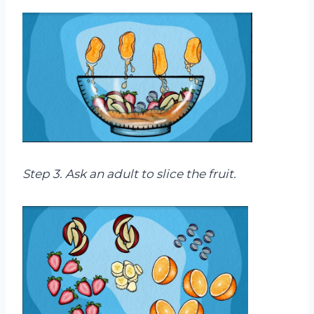
Step 3
. A
sk an adult to slice the fruit.