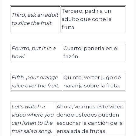
Tercero, pedir a un
Third, ask an adult
adulto que corte la
to slice the fruit.
fruta.
Fourth, put it in a
Cuarto, ponerla en el
bowl.
tazón.
Fifth, pour orange
Quinto, verter jugo de
juice over the fruit.
naranja sobre la fruta.
Let’s watch a
Ahora, veamos este video
video where you
donde ustedes pueden
can listen to the
escuchar la canción de la
fruit salad song.
ensalada de frutas.