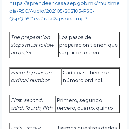
https://aprendeencasa.sep.gob.mx/multime
dia/RSC/Audio/202105/202105-RSC-
QspQjf6Dxy-PistaRapsong.mp3
The preparation
Los pasos de
steps must follow
preparación tienen que
an order.
seguir un orden.
Each step has an
Cada paso tiene un
ordinal number.
número ordinal.
First, second,
Primero, segundo,
third, fourth, fifth.
tercero, cuarto, quinto.
Let’s use our
Usemos nuestros dedos