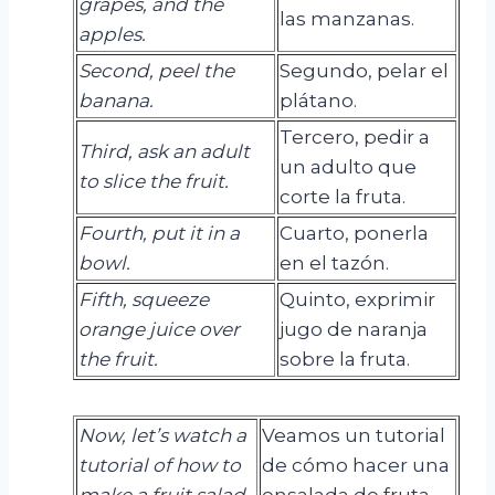
grapes, and the
las manzanas.
apples.
Second
,
peel
the
Segundo, pelar el
banana.
plátano.
Tercero, pedir a
Third, ask an adult
un adulto que
to slice the fruit.
corte la fruta.
Fourth, put it in a
Cuarto, ponerla
bowl.
en el tazón.
Fifth, squeeze
Quinto, exprimir
orange juice over
jugo de naranja
the fruit.
sobre la fruta.
Now, let’s watch a
Veamos un tutorial
tutorial of how to
de cómo hacer una
make a fruit salad.
ensalada de fruta.