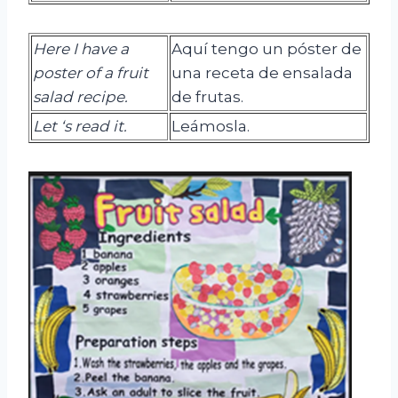
Here I have a
Aquí tengo un póster de
poster of a fruit
una receta de ensalada
salad recipe.
de frutas.
Let
‘s
read
it
.
Leámosla.