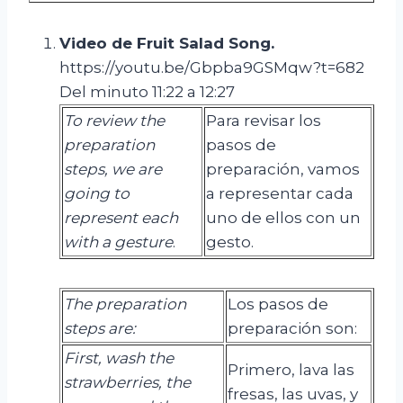
Video de
Fruit
Salad
Song
.
https://youtu.be/Gbpba9GSMqw?t=682
Del minuto 11:22 a 12:27
To review the
Para revisar los
preparation
pasos de
steps, we are
preparación, vamos
going to
a representar cada
represent each
uno de ellos con un
with a gesture
.
gesto.
The
preparation
Los pasos de
steps
are:
preparación son:
First, wash the
Primero, lava las
strawberries, the
fresas, las uvas, y