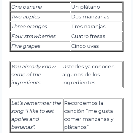
One
banana
Un plátano
Two
apples
Dos manzanas
Three
oranges
Tres naranjas
Four
strawberries
Cuatro fresas
Five grapes
Cinco uvas
You already know
Ustedes ya conocen
some of the
algunos de los
ingredients
.
ingredientes.
Let’s remember the
Recordemos la
song “I like to eat
canción “me gusta
apples and
comer manzanas y
bananas”.
plátanos”.