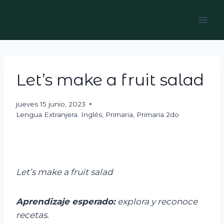
Skip
to
content
Let’s make a fruit salad
jueves 15 junio, 2023
Lengua Extranjera. Inglés
,
Primaria
,
Primaria 2do
Let’s
make
a
fruit
salad
Aprendizaje esperado:
e
xplora y reconoce
recetas.