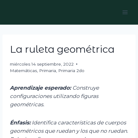
Skip
to
content
La ruleta geométrica
miércoles 14 septiembre, 2022
Matemáticas
,
Primaria
,
Primaria 2do
Aprendizaje esperado:
C
onstruye
configuraciones utilizando figuras
geométricas.
Énfasis:
I
dentifica
características de cuerpos
geométricos que ruedan y los que no ruedan.