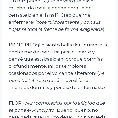
tan temprano? ¿Qué no ves que pasé
mucho frío toda la noche porque no
cerraste bien el fanal? ¡Creo que me
enfermaré! (
tose ruidosamente y con sus
hojas se toca la frente de forma exagerada
).
PRINCIPITO: ¡Lo siento bella flor!, durante la
noche me despertaba para cuidarte y
pensé que estabas bien, porque dormías
profundamente, ¡ni los temblores
ocasionados por el volcán te alteraron! (
Se
pone triste
) Pero quizá moví el fanal
mientras dormías y por eso te enfermaste.
FLOR: (
Muy complacida por lo afligido que
se pone el Principito
) Bueno, bueno, no
pasa nada que un rico desayuno no pueda