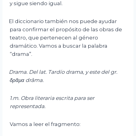
y sigue siendo igual.
El diccionario también nos puede ayudar
para confirmar el propósito de las obras de
teatro, que pertenecen al género
dramático. Vamos a buscar la palabra
“drama”.
D
rama.
Del
lat.
T
ardío
drama
,
y este del
gr.
δρᾶμ
α
drâma
.
1.m.
Obra
literaria
escrita
para
ser
representada.
Vamos a leer el fragmento: