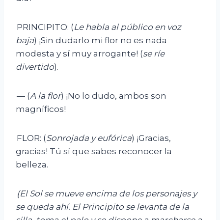
PRINCIPITO: (
Le habla al público en voz
baja
) ¡Sin dudarlo mi flor no es nada
modesta y sí muy arrogante! (
se ríe
divertido
).
— (
A la flor
) ¡No lo dudo, ambos son
magníficos!
FLOR: (
Sonrojada y eufórica
) ¡Gracias,
gracias! Tú sí que sabes reconocer la
belleza.
(El Sol se mueve encima de los personajes y
se queda ahí. El Principito se levanta de la
silla, toma el palo y se dispone a marcharse a