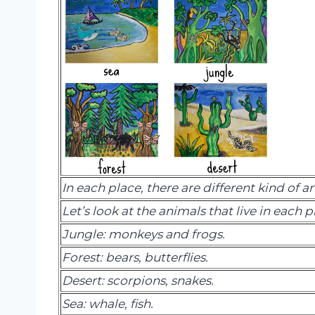
In each
place,
there are different kind of a
Let’s look at the animals that live in each p
Jungle
:
monkeys
and
frogs
.
Forest:
bears
,
butterflies
.
Desert
:
scorpions
,
snakes
.
Sea:
whale
,
fish
.