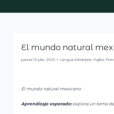
Skip
to
content
El mundo natural mex
jueves 13 julio, 2023
Lengua Extranjera. Inglés
,
Prim
El mundo natural mexicano
Aprendizaje esperado:
e
xplora un tema de