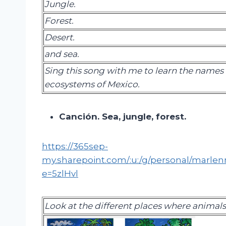
Jungle
.
Forest.
Desert
.
and sea.
Sing this song with me to learn the names 
ecosystems of Mexico.
Canción.
Sea,
jungle
,
forest
.
https://365sep-
my.sharepoint.com/:u:/g/personal/m
e=5zlHvl
Look at the different places where animals 