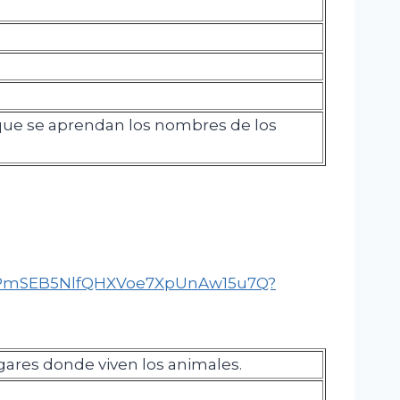
que se aprendan los nombres de los
WPmSEB5NlfQHXVoe7XpUnAw15u7Q?
gares donde viven los animales.