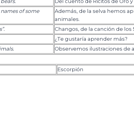
 bears.
Del cuento de Ricitos de Oro y 
e names of some
Además, de la selva hemos ap
animales.
”.
Changos, de la canción de los 
¿Te gustaría aprender más?
imals.
Observemos ilustraciones de 
Escorpión