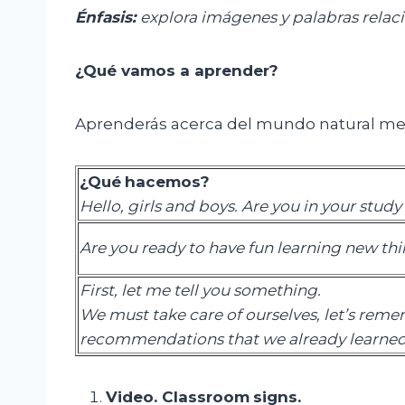
Énfasis:
e
xplora imágenes y palabras rela
¿Qué vamos a aprender?
Aprenderás acerca del mundo natural me
¿
Qué
hacemos
?
Hello, girls and boys. Are you in your study
Are you ready to have fun learning new thi
Fi
rst, let me tell you something.
We must take care of ourselves,
let’s rem
recommendations that we already learned 
Video.
Classroom
signs
.