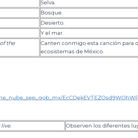
Selva.
Bosque.
Desierto.
Y el mar.
of the
Canten conmigo esta canción para 
ecosistemas de México.
arlenne_nube_sep_gob_mx/EcCDekEVTEZOsd9WOh
live.
Observen los diferentes lu