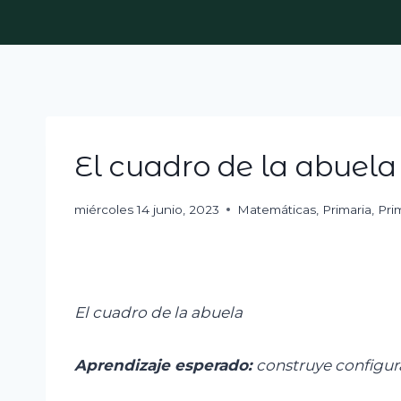
Skip
to
content
El cuadro de la abuela
miércoles 14 junio, 2023
Matemáticas
,
Primaria
,
Pri
El cuadro de la abuela
Aprendizaje esperado:
c
onstruye configur