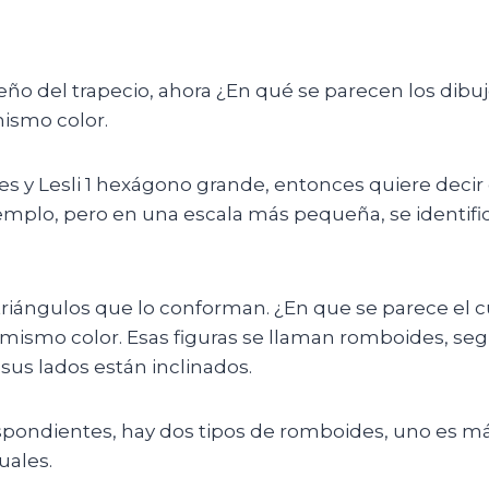
o del trapecio, ahora ¿En qué se parecen los dibujos
mismo color.
ndes y Lesli 1 hexágono grande, entonces quiere dec
ejemplo, pero en una escala más pequeña, se identif
triángulos que lo conforman. ¿En que se parece el 
l mismo color. Esas figuras se llaman romboides, se
sus lados están inclinados.
spondientes, hay dos tipos de romboides, uno es más
uales.