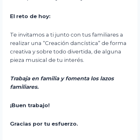
El
r
eto
de
h
oy
:
Te invitamos a ti junto con tus familiares a
realizar una “Creación dancística” de forma
creativa y sobre todo divertida, de alguna
pieza musical de tu interés.
Trabaj
a
en familia y foment
a
los lazos
familiares.
¡Buen trabajo!
Gracias por tu esfuerzo.