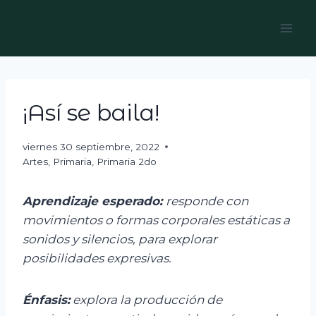
Skip
to
content
¡Así se baila!
viernes 30 septiembre, 2022
Artes
,
Primaria
,
Primaria 2do
Aprendizaje esperado:
r
esponde con
movimientos o formas corporales estáticas a
sonidos y silencios, para explorar
posibilidades expresivas.
Énfasis:
e
xplora la producción de