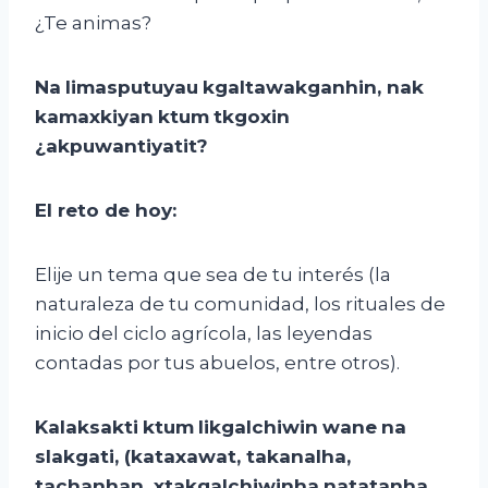
¿Te animas?
Na
limasputuyau
kgaltawakganhin
,
nak
kamaxkiyan
ktum
tkgoxin
¿
akpuwantiyatit
?
El
r
eto de
h
oy:
Elije un tema que sea de tu interés (la
naturaleza de tu comunidad, los rituales de
inicio del ciclo agrícola, las leyendas
contadas por tus abuelos, entre otros).
Kalaksakti
ktum
likgalchiwin
wane
na
slakgati
, (
kataxawat
,
takanalha
,
tachanhan
,
xtakgalchiwinha
natatanha
,