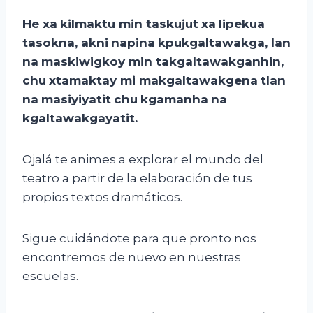
He
xa
kilmaktu
min
taskujut
xa
lipekua
tasokna
,
akni
napina
kpukgaltawakga
,
lan
na
maskiwigkoy
min
takgaltawakganhin
,
chu
xtamaktay
mi
makgaltawakgena
tlan
na
masiyiyatit
chu
kgamanha
na
kgaltawakgayatit
.
Ojalá te animes a explorar el mundo del
teatro a partir de la elaboración de tus
propios textos dramáticos.
Sigue cuidándote para que pronto nos
encontremos de nuevo en nuestras
escuelas.