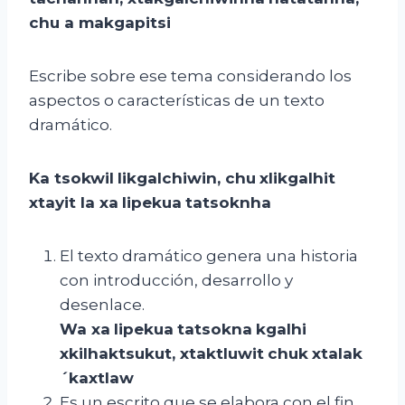
chu
a
makgapitsi
Escribe sobre ese tema considerando los
aspectos o características de un texto
dramático.
Ka
tsokwil
likgalchiwin
,
chu
xlikgalhit
xtayit
la
xa
lipekua
tatsoknha
El texto dramático genera una historia
con introducción, desarrollo y
desenlace.
Wa
xa
lipekua
tatsokna
kgalhi
xkilhaktsukut
,
xtaktluwit
chuk
xtalak
´kaxtlaw
Es un escrito que se elabora con el fin