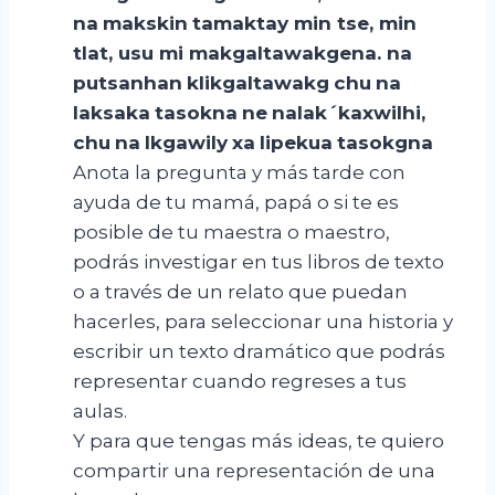
na
makskin
tamaktay
min
tse
, min
tlat
,
usu
mi
makgaltawakgena
.
na
putsanhan
klikgaltawakg
chu
na
laksaka
tasokna
ne
nalak´kaxwilhi
,
chu
na
lkgawily
xa
lipekua
tasokgna
Anota la pregunta y más tarde con
ayuda de tu mamá, papá o si te es
posible de tu maestra o maestro,
podrás investigar en tus libros de texto
o a través de un relato que puedan
hacerles, para seleccionar una historia y
escribir un texto dramático que podrás
representar cuando regreses a tus
aulas.
Y para que tengas más ideas, te quiero
compartir una representación de una