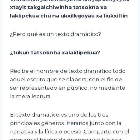
xtayit
takgalchiwinha
tatsokna
xa
laklipekua
chu
na
ukxilkgoyau
xa
liukxiltin
¿Pero qué es un texto dramático?
¿
tukun
tatsoknha
xalaklipekua
?
Recibe el nombre de texto dramático todo
aquel escrito que se elabora, con el fin de
ser representado en público, no mediante
la mera lectura.
El texto dramático es uno de los tres
principales géneros literarios junto con la
narrativa y la lírica o poesía. Comparte con el
primero el hecho de generar una historia