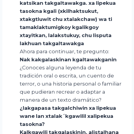
katsikan
takgaltawakga
.
xa
lipekua
tasokna
kgali
(
xkilhaktsukut
,
xtakgtluwit
chu
xtalakchaw
)
wa
ti
tamaklaktumigkoy
kgalikgoy
xtayitkan
,
lalakstukuy
,
chu
lisputa
lakhuan
takgaltawakga
Ahora para continuar, te pregunto:
Nak
kakgalaskinan
kgaltawakganin
¿Conoces alguna leyenda de tu
tradición oral o escrita, un cuento de
terror, o una historia personal o familiar
que pudieran recrear o adaptar a
manera de un texto dramático?
¿
lakgapasa
takgalchiwin
xa
lipekua
wane
lan
xtalak´kgawilil
xalipekua
tasokna
?
Kalkgawili
takgalaskinin
,
alistalhana