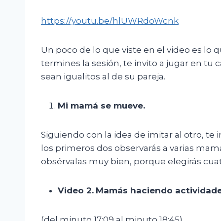
https://youtu.be/hlUWRdoWcnk
Un poco de lo que viste en el video es lo 
termines la sesión, te invito a jugar en t
sean igualitos al de su pareja.
Mi mamá se mueve.
Siguiendo con la idea de imitar al otro, t
los primeros dos observarás a varias mamá
obsérvalas muy bien, porque elegirás cuatr
Video 2.
M
amás haciendo actividades
(del minuto 17:09 al minuto 18:45)