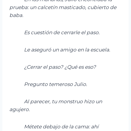
prueba: un calcetín masticado, cubierto de
baba.
Es cuestión de cerrarle el paso
.
L
e aseguró un amigo en la escuela.
¿Cerrar el paso? ¿Qué es eso?
P
regunto temeroso Julio.
Al parecer, tu monstruo hizo un
agujero.
Métete debajo de la cama: ahí