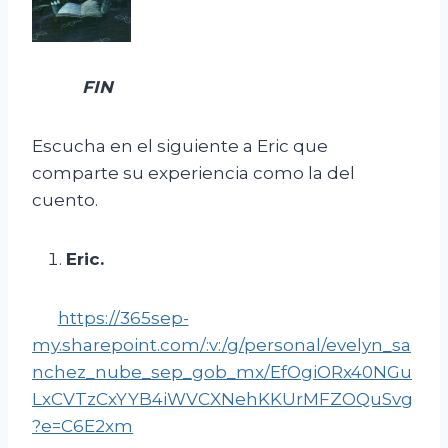
FIN
Escucha en el siguiente a Eric que
comparte su experiencia como la del
cuento.
Eric
.
https://365sep-
my.sharepoint.com/:v:/g/personal/evelyn_sa
nchez_nube_sep_gob_mx/EfOgiORx40NGu
LxCVTzCxYYB4iWVCXNehKKUrMFZOQuSvg
?e=C6E2xm