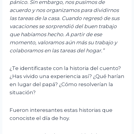
pánico. Sin embargo, nos pusimos de
acuerdo y nos organizamos para dividirnos
las tareas de la casa. Cuando regresó de sus
vacaciones se sorprendió del bu
en trabajo
que habíamos hecho.
A partir de ese
momento, valoramos aún más su trabajo y
colaboramos en las tareas del hogar.
”
¿Te identificaste con la historia del cuento?
¿Has vivido una experiencia así? ¿Qué harían
en lugar del papá? ¿Cómo resolverían la
situación?
Fueron interesantes estas historias que
conociste el día de hoy.