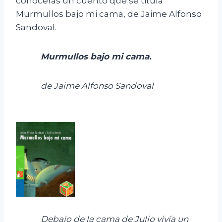
conocerás un cuento que se titula
Murmullos bajo mi cama, de Jaime Alfonso
Sandoval.
Murmullos bajo mi cama
.
de Jaime Alfonso Sandoval
Debajo de la cama de Julio vivía un