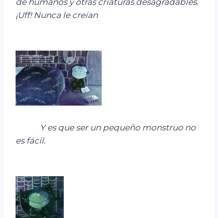
de humanos y otras criaturas desagradables.
¡
Uff
! Nunca le creían
Y es que ser un pequeño monstruo no
es fácil
.