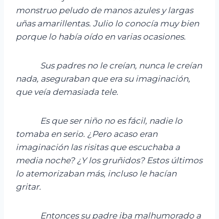
monstruo peludo de manos azules y largas
uñas amarillentas. Julio lo conocía muy bien
porque lo había oído en varias ocasiones.
Sus padres no le creían, nunca le creían
nada, a
seguraban que era su imagi
nación,
que veía demasiada tele.
Es que ser niño no es fácil, nadie lo
tomaba en serio. ¿P
ero acaso eran
imaginación las risitas
que escuchaba a
media noche
? ¿Y
los gruñidos? Estos últimos
lo atemorizaban más, incluso le hacían
gritar.
Entonces su padre iba malhumorado a