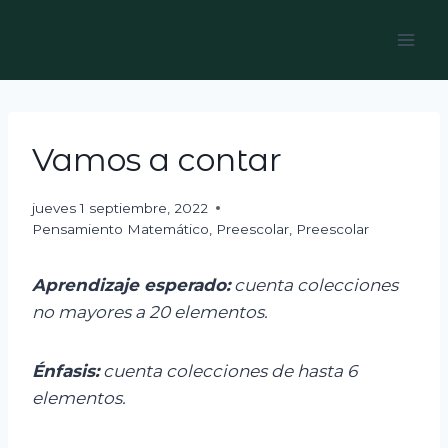
Skip
to
content
Vamos a contar
jueves 1 septiembre, 2022
Pensamiento Matemático
,
Preescolar
,
Preescolar
Aprendizaje esperado:
c
uenta colecciones
no mayores a 20 elementos.
Énfasis:
c
uenta colecciones de hasta 6
elementos.