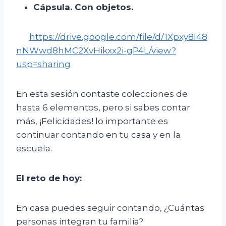
Cápsula. C
on objetos.
https://drive.google.com/file/d/1Xpxy8l48
nNWwd8hMC2XvHikxx2i-gP4L/view?
usp=sharing
En esta sesión contaste colecciones de
hasta 6 elementos, pero si sabes contar
más, ¡Felicidades! lo importante es
continuar contando en tu casa y en la
escuela.
El
r
eto de
h
oy:
En casa puedes seguir contando, ¿Cuántas
personas integran tu familia?