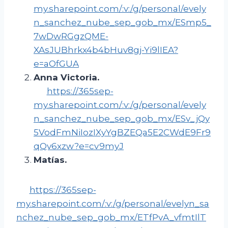
my.sharepoint.com/:v:/g/personal/evely
n_sanchez_nube_sep_gob_mx/ESmp5_
7wDwRGgzQME-
XAsJUBhrkx4b4bHuv8gj-Yi9lIEA?
e=aOfGUA
Anna Victoria
.
https://365sep-
my.sharepoint.com/:v:/g/personal/evely
n_sanchez_nube_sep_gob_mx/ESv_jQy
5VodFmNiIozIXyYgBZEQa5E2CWdE9Fr9
qQv6xzw?e=cv9myJ
Matías
.
https://365sep-
my.sharepoint.com/:v:/g/personal/evelyn_sa
nchez_nube_sep_gob_mx/ETfPvA_vfmtIlT