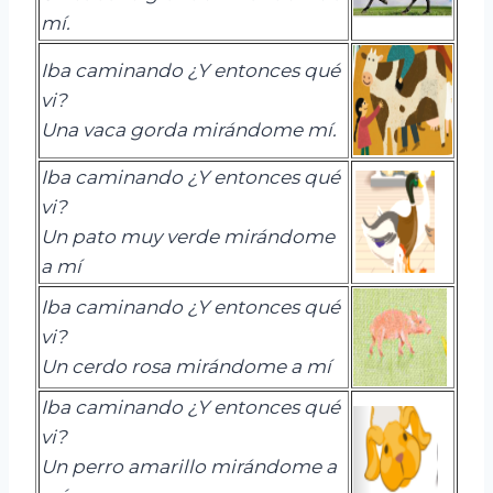
mí
.
I
ba caminando
¿Y
entonces qu
é
vi
?
U
na vaca gorda
mirándome
mí.
I
ba caminando
¿Y
entonces qu
é
vi
?
Un pa
to muy verde mirándome
a mí
I
ba caminando
¿Y
entonces qu
é
vi
?
Un
cerdo rosa mirándome a mí
I
ba caminando
¿Y
entonces qu
é
vi
?
U
n perro amarillo mirándome a