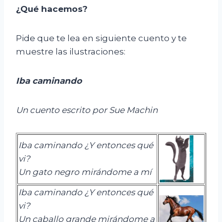
¿Qué hacemos?
Pide que te lea en siguiente cuento y te
muestre las ilustraciones:
Iba caminando
Un cuento escrito por Sue
Machin
I
ba caminando
¿Y
entonces qu
é
vi
?
U
n gato negro mirándome a mí
I
ba caminando
¿Y
entonces qu
é
vi
?
U
n caballo grande mirándome a