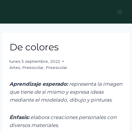
Skip
to
content
De colores
lunes 5 septiembre, 2022
Artes
,
Preescolar
,
Preescolar
Aprendizaje esperado:
r
epresenta la imagen
que tiene de sí mismo y expresa ideas
mediante el modelado, dibujo y pinturas.
Énfasis:
e
labora creaciones personales con
diversos materiales.