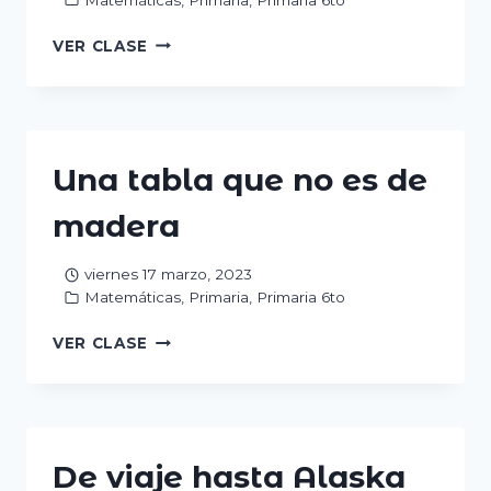
LA
VER CLASE
PULGA
SALTARINA
Una tabla que no es de
madera
viernes 17 marzo, 2023
Matemáticas
,
Primaria
,
Primaria 6to
UNA
VER CLASE
TABLA
QUE
NO
ES
DE
De viaje hasta Alaska
MADERA