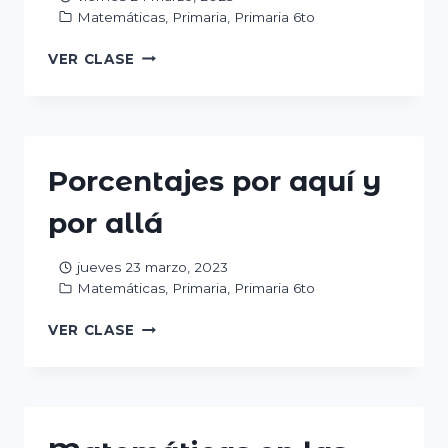
Matemáticas
,
Primaria
,
Primaria 6to
¿CUÁL
VER CLASE
ES
LA
CAPACIDAD
DE
UN
Porcentajes por aquí y
CUERPO?
por allá
jueves 23 marzo, 2023
Matemáticas
,
Primaria
,
Primaria 6to
PORCENTAJES
VER CLASE
POR
AQUÍ
Y
POR
ALLÁ