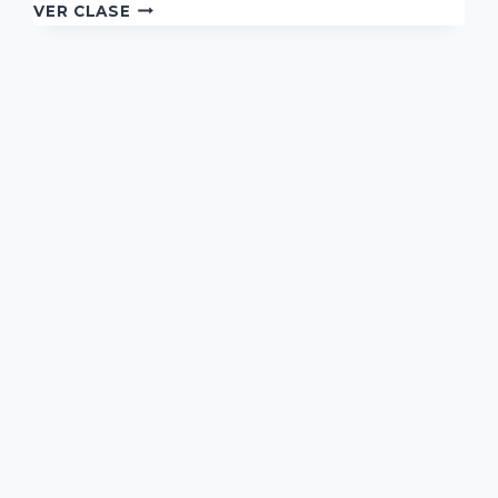
CONSTRUYENDO
VER CLASE
NUESTRA
LÍNEA
DE
VIDA
t
ge