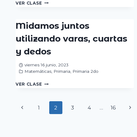
¿CUÁLES
VER CLASE
ANIMALES
VIVEN
MÁS
Midamos juntos
AÑOS?
utilizando varas, cuartas
y dedos
viernes 16 junio, 2023
Matemáticas
,
Primaria
,
Primaria 2do
MIDAMOS
VER CLASE
JUNTOS
UTILIZANDO
VARAS,
Page
Previous
Nex
1
2
3
4
…
16
CUARTAS
Y
navigation
Page
Pa
DEDOS