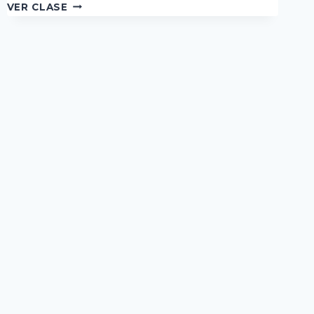
SUMA
VER CLASE
Y
RESTA
PARA
OBTENER
UN
RESULTADO